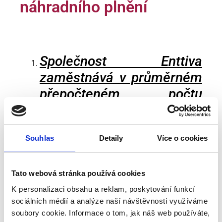
náhradního plnění
Společnost Enttiva
zaměstnává v průměrném
přepočteném počtu
zaměstnanců 105,65
zaměstnanců. Povinný 4%
Souhlas
Detaily
Více o cookies
podíl činí 4,23
zaměstnanců se
zdravotním postižením.
Tato webová stránka používá cookies
K personalizaci obsahu a reklam, poskytování funkcí
Společnost Enttiva nezaměstnává žádného
sociálních médií a analýze naší návštěvnosti využíváme
zaměstnance se zdravotním postižením. Společnost
soubory cookie. Informace o tom, jak náš web používáte,
svůj podíl splní odebíráním výrobků a služeb od