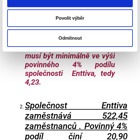
poskytovatele náhradního
plnění a písemně potvrdí
Povolit výběr
počet jim zaměstnávaných
osob se zdravotním
postižením (OZP či TZP).
Odmítnout
Tento potvrzený počet
musí být minimálně ve výši
povinného 4% podílu
společnosti Enttiva, tedy
4,23.
Společnost Enttiva
zaměstnává 522,45
zaměstnanců . Povinný 4%
podíl činí 20,90