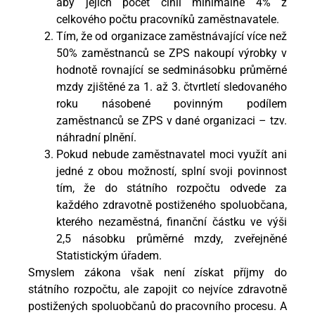
aby jejich počet činil minimálně 4% z
celkového počtu pracovníků zaměstnavatele.
Tím, že od organizace zaměstnávající více než
50% zaměstnanců se ZPS nakoupí výrobky v
hodnotě rovnající se sedminásobku průměrné
mzdy zjištěné za 1. až 3. čtvrtletí sledovaného
roku násobené povinným podílem
zaměstnanců se ZPS v dané organizaci – tzv.
náhradní plnění.
Pokud nebude zaměstnavatel moci využít ani
jedné z obou možností, splní svoji povinnost
tím, že do státního rozpočtu odvede za
každého zdravotně postiženého spoluobčana,
kterého nezaměstná, finanční částku ve výši
2,5 násobku průměrné mzdy, zveřejněné
Statistickým úřadem.
Smyslem zákona však není získat příjmy do
státního rozpočtu, ale zapojit co nejvíce zdravotně
postižených spoluobčanů do pracovního procesu. A