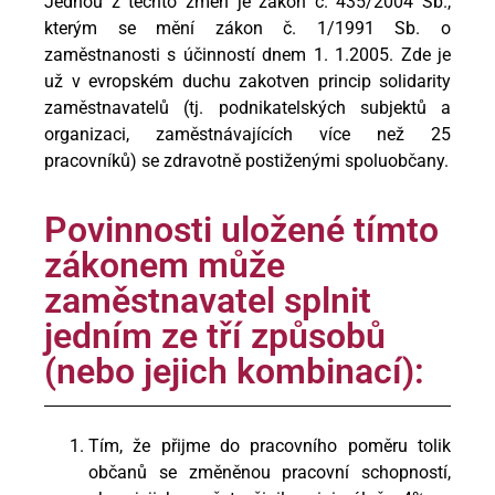
Jednou z těchto změn je zákon č. 435/2004 Sb.,
kterým se mění zákon č. 1/1991 Sb. o
zaměstnanosti s účinností dnem 1. 1.2005. Zde je
už v evropském duchu zakotven princip solidarity
zaměstnavatelů (tj. podnikatelských subjektů a
organizaci, zaměstnávajících více než 25
pracovníků) se zdravotně postiženými spoluobčany.
Povinnosti uložené tímto
zákonem může
zaměstnavatel splnit
jedním ze tří způsobů
(nebo jejich kombinací):
Tím, že přijme do pracovního poměru tolik
občanů se změněnou pracovní schopností,